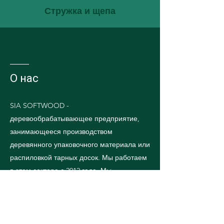
Стружка и щепа
О нас
SIA SOFTWOOD -
деревообрабатывающее предприятие,
занимающееся производством
деревянного упаковочного материала или
распиловкой тарных досок. Мы работаем
в этом секторе с 2012 года. Мы
предлагаем нашим клиентам заготовки
для поддонов, которые мы производим из
доступных в Латвии пород древесины. По
желанию клиента мы можем выполнить