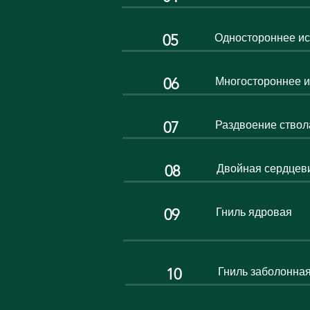
05
Одностороннее и
06
Многостороннее 
07
Раздвоение ствол
08
Двойная сердцев
09
Гниль ядровая
10
Гниль заболонна