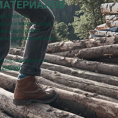
МАТЕРИАЛОВ
ые блоки из
рдых и мягких пород,
овые заготовки и
ы из древесины мягких
согласовываются по
 29455601