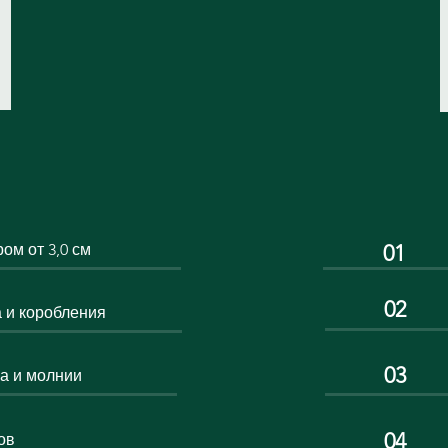
ом от 3,0 см
01
02
 и коробления
03
а и молнии
04
ов