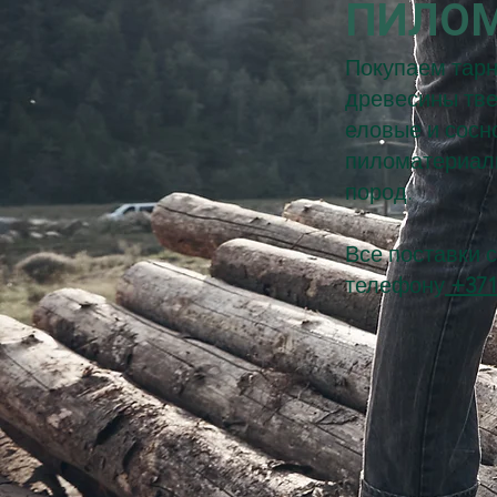
ПИЛО
Покупаем тарн
древесины тве
еловые и сосн
пиломатериал
пород.
Все поставки 
телефону
+371