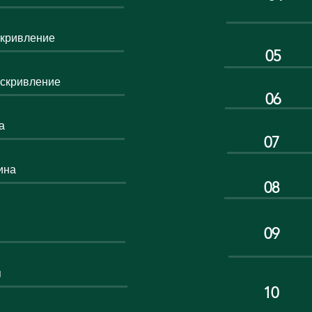
скривление
05
искривление
06
а
07
ина
08
09
я
10